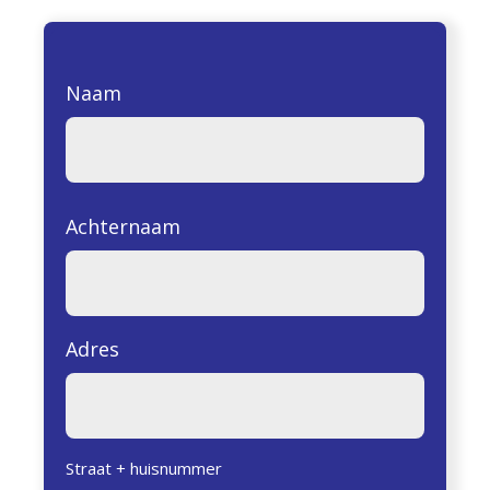
Naam
Achternaam
Adres
Straat + huisnummer