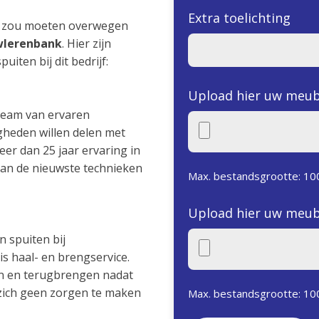
Extra toelichting
 u zou moeten overwegen
wlerenbank
. Hier zijn
uiten bij dit bedrijf:
Upload hier uw meub
team van ervaren
gheden willen delen met
er dan 25 jaar ervaring in
van de nieuwste technieken
Max. bestandsgrootte: 10
Upload hier uw meub
n spuiten bij
is haal- en brengservice.
len en terugbrengen nadat
u zich geen zorgen te maken
Max. bestandsgrootte: 10