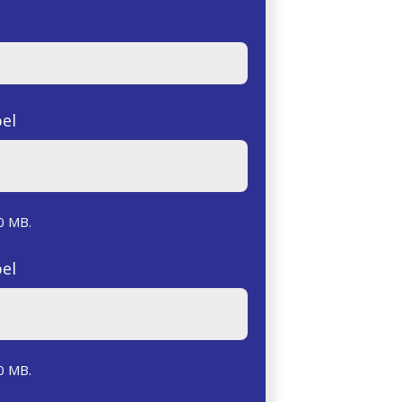
el
0 MB.
el
0 MB.