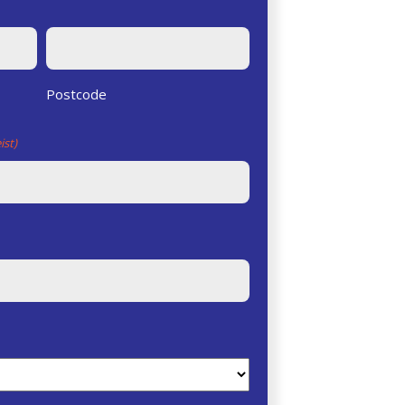
Postcode
ist)