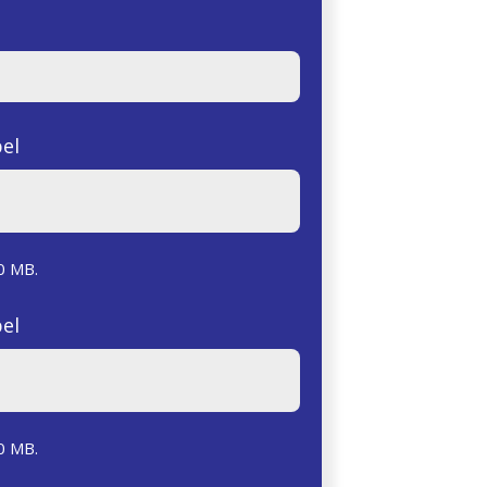
el
0 MB.
el
0 MB.