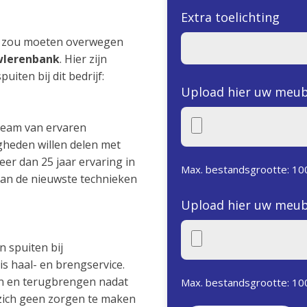
Extra toelichting
 u zou moeten overwegen
wlerenbank
. Hier zijn
uiten bij dit bedrijf:
Upload hier uw meub
team van ervaren
gheden willen delen met
er dan 25 jaar ervaring in
Max. bestandsgrootte: 10
van de nieuwste technieken
Upload hier uw meub
n spuiten bij
is haal- en brengservice.
len en terugbrengen nadat
Max. bestandsgrootte: 10
u zich geen zorgen te maken