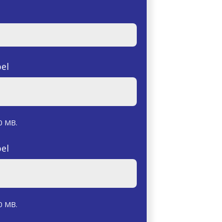
el
0 MB.
el
0 MB.