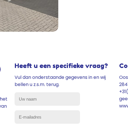
Heeft u een specifieke vraag?
Co
Vul dan onderstaande gegevens in en wij
Oos
bellen u z.s.m. terug.
284
+31
gee
Uw
 het
www
van
naam
(Vereist)
E-
mailadres