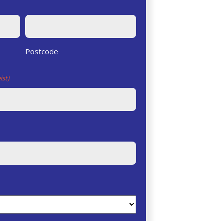
Postcode
ist)