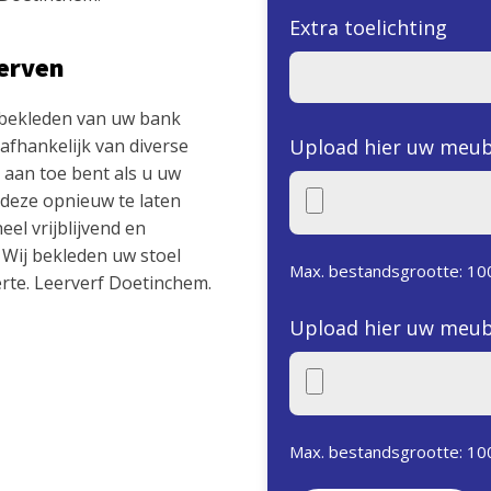
Extra toelichting
verven
 bekleden van uw bank
n afhankelijk van diverse
Upload hier uw meub
u aan toe bent als u uw
 deze opnieuw te laten
el vrijblijvend en
. Wij bekleden uw stoel
Max. bestandsgrootte: 10
erte. Leerverf Doetinchem.
Upload hier uw meub
Max. bestandsgrootte: 10