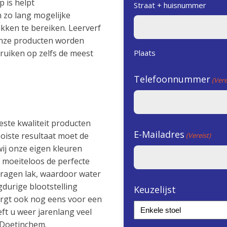
 is helpt
Straat + huisnummer
 zo lang mogelijke
kken te bereiken. Leerverf
 Onze producten worden
bruiken op zelfs de meest
Plaats
Telefoonnummer
(Vere
este kwaliteit producten
E-Mailadres
ooiste resultaat moet de
(Vereist)
wij onze eigen kleuren
moeiteloos de perfecte
edragen lak, waardoor water
durige blootstelling
Keuzelijst
orgt ook nog eens voor een
ft u weer jarenlang veel
 Doetinchem.