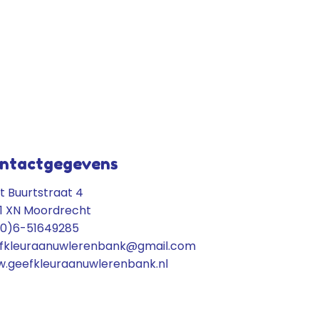
ntactgegevens
t Buurtstraat 4
1 XN Moordrecht
(0)6-51649285
fkleuraanuwlerenbank@gmail.com
.geefkleuraanuwlerenbank.nl