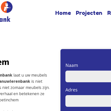
Home
Projecten
R
hem
Naam
enbank
laat u uw meubels
anuwlerenbank
is niet
 niet zomaar meubels zijn.
Adres
verhaal en betekenen ze
Doetinchem