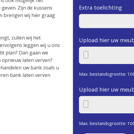
 is ook mogelijk het
Extra toelichting
geven. Zijn de kussens
an brengen wij hier graag
ngt, zullen wij het
Upload hier uw meub
rvolgens leggen wij u ons
dit plan? Dan gaan we
en opnieuw laten verven?
behandelen uw bank zoals u
Max. bestandsgrootte: 10
eren bank laten verven
Upload hier uw meub
Max. bestandsgrootte: 10