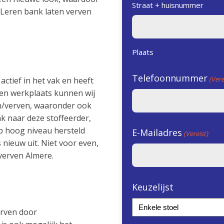
Straat + huisnummer
. Leren bank laten verven
Plaats
Telefoonnummer
(Vere
 actief in het vak en heeft
igen werkplaats kunnen wij
n/verven, waaronder ook
k naar deze stoffeerder,
p hoog niveau hersteld
E-Mailadres
(Vereist)
 nieuw uit. Niet voor even,
 verven Almere.
Keuzelijst
erven door