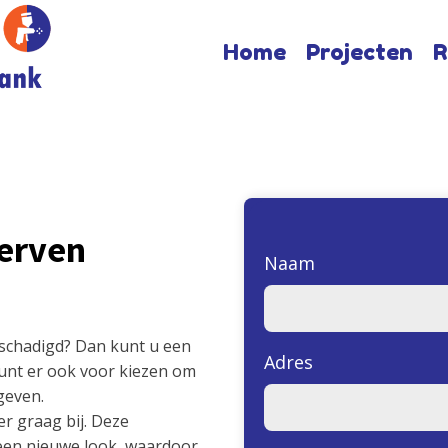
Home
Projecten
R
verven
Naam
eschadigd? Dan kunt u een
Adres
unt er ook voor kiezen om
geven.
er graag bij. Deze
een nieuwe look, waardoor