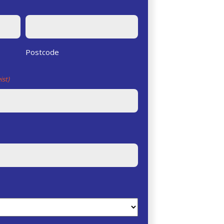
Postcode
ist)