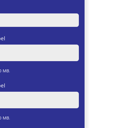
el
0 MB.
el
0 MB.