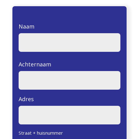
Naam
Achternaam
Adres
Straat + huisnummer