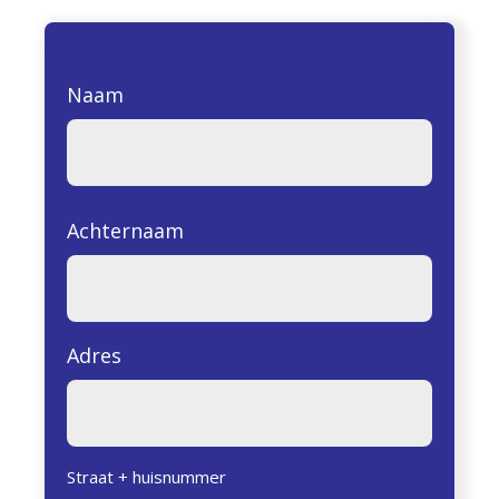
Naam
Achternaam
Adres
Straat + huisnummer