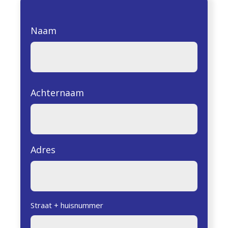
Naam
Achternaam
Adres
Straat + huisnummer