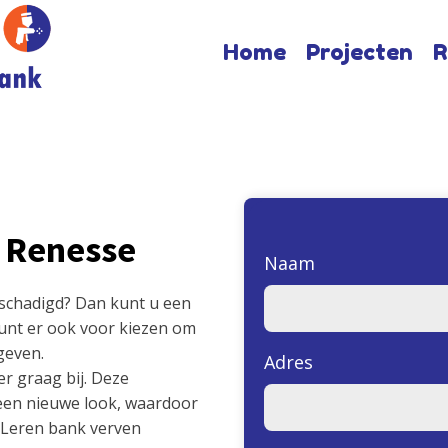
Home
Projecten
R
 Renesse
Naam
eschadigd? Dan kunt u een
unt er ook voor kiezen om
geven.
Adres
er graag bij. Deze
een nieuwe look, waardoor
. Leren bank verven