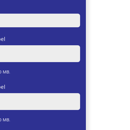
el
0 MB.
el
0 MB.