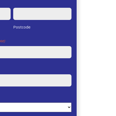
Postcode
ist)