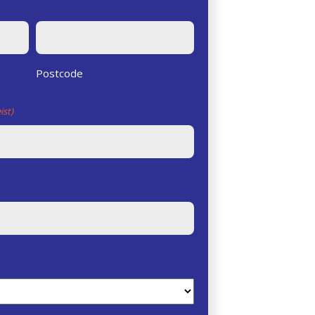
Postcode
ist)