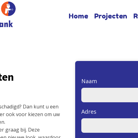
Home
Projecten
R
ten
Naam
beschadigd? Dan kunt u een
Adres
 er ook voor kiezen om uw
en.
er graag bij. Deze
 een nieuwe look, waardoor