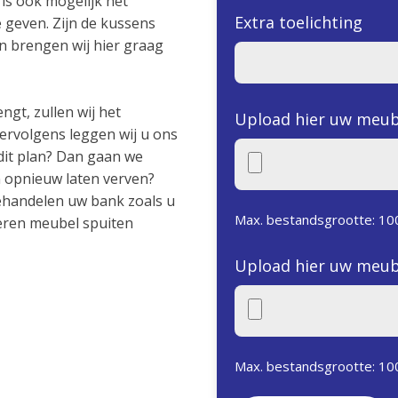
 is ook mogelijk het
Extra toelichting
geven. Zijn de kussens
an brengen wij hier graag
ngt, zullen wij het
Upload hier uw meub
rvolgens leggen wij u ons
dit plan? Dan gaan we
en opnieuw laten verven?
behandelen uw bank zoals u
Max. bestandsgrootte: 10
eren meubel spuiten
Upload hier uw meub
Max. bestandsgrootte: 10