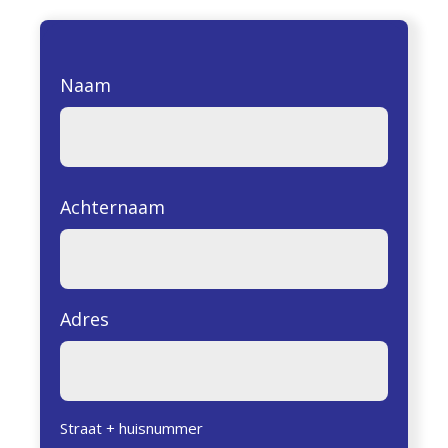
Naam
Achternaam
Adres
Straat + huisnummer