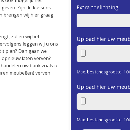
 is ook mogelijk het
Extra toelichting
geven. Zijn de kussens
an brengen wij hier graag
ngt, zullen wij het
Upload hier uw meub
rvolgens leggen wij u ons
dit plan? Dan gaan we
en opnieuw laten verven?
behandelen uw bank zoals u
Max. bestandsgrootte: 10
eren meubel(en) verven
Upload hier uw meub
Max. bestandsgrootte: 10