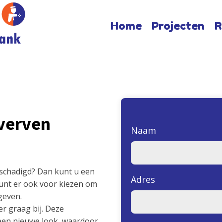
Home
Projecten
R
verven
Naam
eschadigd? Dan kunt u een
Adres
unt er ook voor kiezen om
geven.
er graag bij. Deze
een nieuwe look, waardoor