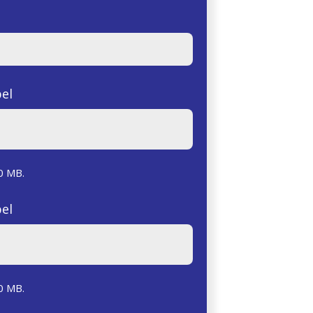
el
0 MB.
el
0 MB.