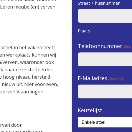
Straat + huisnummer
. Leren meubel(en) verven
Plaats
Telefoonnummer
(Vere
 actief in het vak en heeft
igen werkplaats kunnen wij
n/verven, waaronder ook
k naar deze stoffeerder,
p hoog niveau hersteld
E-Mailadres
(Vereist)
 nieuw uit. Niet voor even,
 verven Vlaardingen.
Keuzelijst
erven door