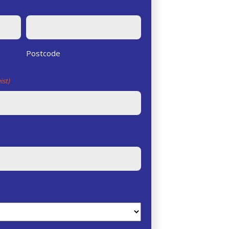
Postcode
ist)