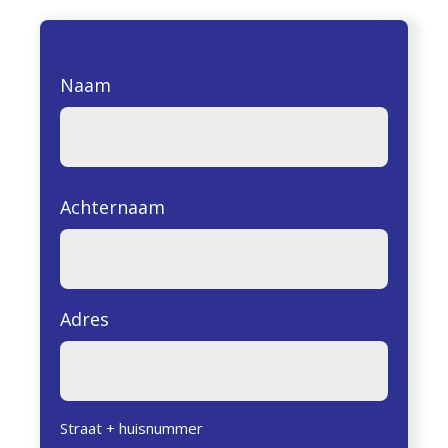
Naam
Achternaam
Adres
Straat + huisnummer