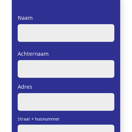
Naam
Achternaam
Adres
Straat + huisnummer