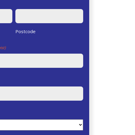
Postcode
ist)