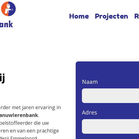
Home
Projecten
R
j
Naam
rder met jaren ervaring in
Adres
anuwlerenbank
.
belstoffeerder die uw
ren en van een prachtige
derij Emmeloord.