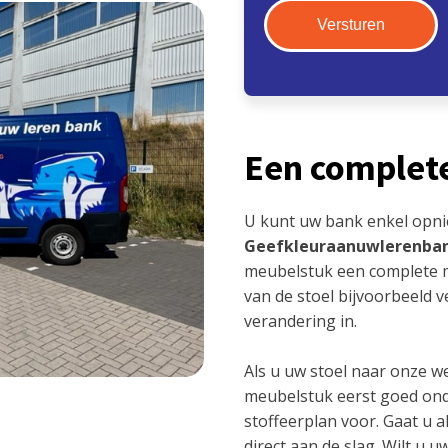
Een complet
U kunt uw bank enkel opni
Geefkleuraanuwlerenba
meubelstuk een complete m
van de stoel bijvoorbeeld 
verandering in.
Als u uw stoel naar onze we
meubelstuk eerst goed ond
stoffeerplan voor. Gaat u 
direct aan de slag. Wilt u 