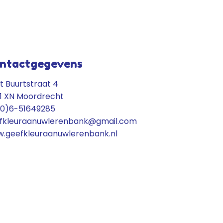
ntactgegevens
t Buurtstraat 4
1 XN Moordrecht
(0)6-51649285
fkleuraanuwlerenbank@gmail.com
.geefkleuraanuwlerenbank.nl