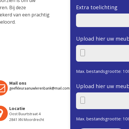
voorzien is om uw
Extra toelichting
en. Bij deze
ekerd van een prachtig
eloord.
Upload hier uw meub
Max. bestandsgrootte: 10
Mail ons
Upload hier uw meub
geefkleuraanuwlerenbank@mail.com
Locatie
Oost Buurtstraat 4
Max. bestandsgrootte: 10
2841 XN Moordrecht