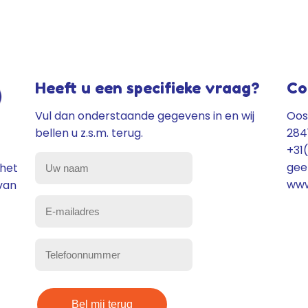
Heeft u een specifieke vraag?
Co
Vul dan onderstaande gegevens in en wij
Oos
bellen u z.s.m. terug.
284
+31
gee
Uw
 het
www
van
naam
(Vereist)
E-
mailadres
(Vereist)
Telefoonnummer
(Vereist)