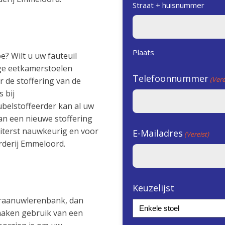
Straat + huisnummer
Plaats
e? Wilt u uw fauteuil
age eetkamerstoelen
Telefoonnummer
(Vere
r de stoffering van de
 bij
belstoffeerder kan al uw
n een nieuwe stoffering
uiterst nauwkeurig en voor
E-Mailadres
(Vereist)
erderij Emmeloord.
Keuzelijst
uraanuwlerenbank, dan
 maken gebruik van een