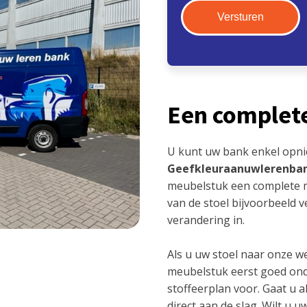
Een complet
U kunt uw bank enkel opni
Geefkleuraanuwlerenba
meubelstuk een complete m
van de stoel bijvoorbeeld 
verandering in.
Als u uw stoel naar onze we
meubelstuk eerst goed ond
stoffeerplan voor. Gaat u 
direct aan de slag. Wilt u 