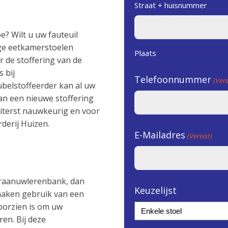
Straat + huisnummer
e? Wilt u uw fauteuil
age eetkamerstoelen
Plaats
r de stoffering van de
 bij
Telefoonnummer
(Vere
belstoffeerder kan al uw
n een nieuwe stoffering
uiterst nauwkeurig en voor
rderij Huizen.
E-Mailadres
(Vereist)
uraanuwlerenbank, dan
Keuzelijst
 maken gebruik van een
voorzien is om uw
en. Bij deze