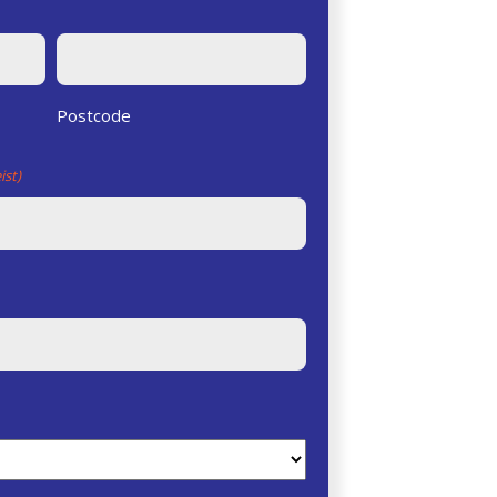
Postcode
ist)