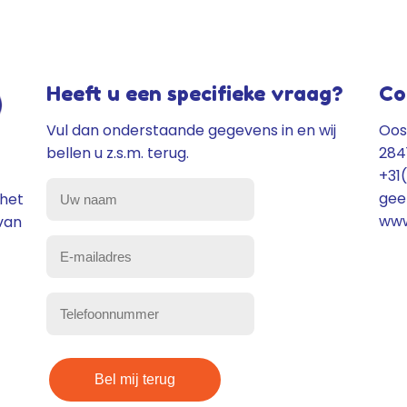
Heeft u een specifieke vraag?
Co
Vul dan onderstaande gegevens in en wij
Oos
bellen u z.s.m. terug.
284
+31
gee
Uw
 het
www
van
naam
(Vereist)
E-
mailadres
(Vereist)
Telefoonnummer
(Vereist)