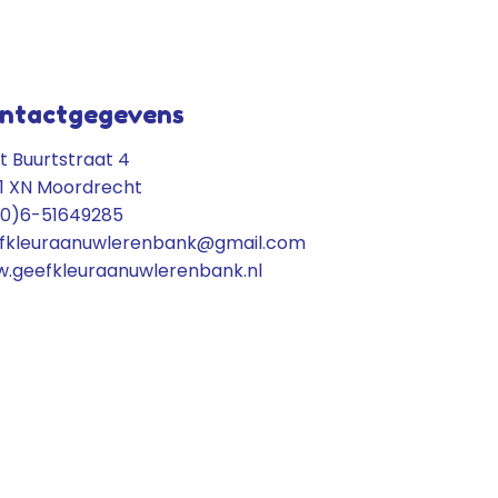
ntactgegevens
t Buurtstraat 4
1 XN Moordrecht
(0)6-51649285
fkleuraanuwlerenbank@gmail.com
.geefkleuraanuwlerenbank.nl