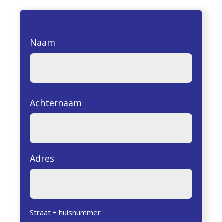
Naam
Achternaam
Adres
Straat + huisnummer