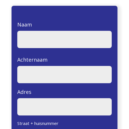
Naam
Achternaam
Adres
Straat + huisnummer