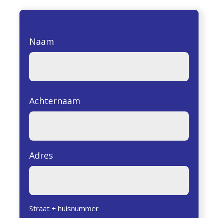
Naam
Achternaam
Adres
Straat + huisnummer