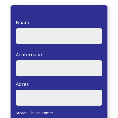
Naam
Achternaam
Adres
Straat + huisnummer